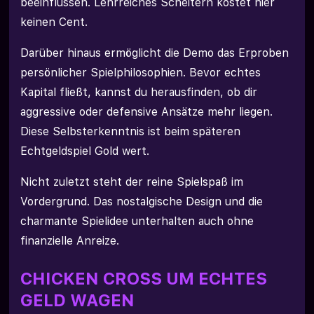
beeinflussen. Lehrreiches Scheitern kostet hier
keinen Cent.
Darüber hinaus ermöglicht die Demo das Erproben
persönlicher Spielphilosophien. Bevor echtes
Kapital fließt, kannst du herausfinden, ob dir
aggressive oder defensive Ansätze mehr liegen.
Diese Selbsterkenntnis ist beim späteren
Echtgeldspiel Gold wert.
Nicht zuletzt steht der reine Spielspaß im
Vordergrund. Das nostalgische Design und die
charmante Spielidee unterhalten auch ohne
finanzielle Anreize.
CHICKEN CROSS UM ECHTES
GELD WAGEN