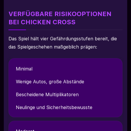
VERFÜGBARE RISIKOOPTIONEN
BEI CHICKEN CROSS
Das Spiel hält vier Gefährdungsstufen bereit, die
das Spielgeschehen maßgeblich prägen:
Minimal
Wenige Autos, große Abstände
Bescheidene Multiplikatoren
Neulinge und Sicherheitsbewusste