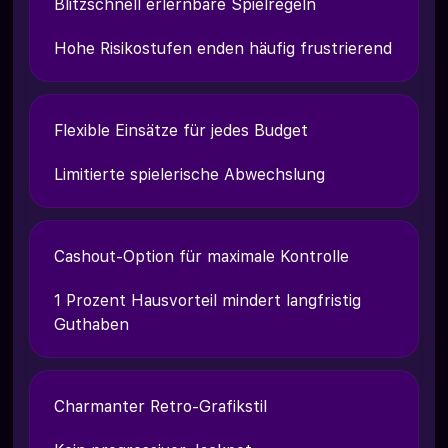
Blitzschnell erlernbare Spielregeln
Hohe Risikostufen enden häufig frustrierend
Flexible Einsätze für jedes Budget
Limitierte spielerische Abwechslung
Cashout-Option für maximale Kontrolle
1 Prozent Hausvorteil mindert langfristig
Guthaben
Charmanter Retro-Grafikstil