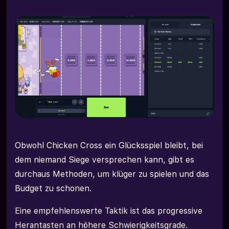
Obwohl Chicken Cross ein Glücksspiel bleibt, bei
dem niemand Siege versprechen kann, gibt es
durchaus Methoden, um klüger zu spielen und das
Budget zu schonen.
Eine empfehlenswerte Taktik ist das progressive
Herantasten an höhere Schwierigkeitsgrade.