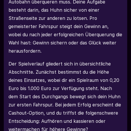
Autobahn überqueren muss. Deine Aufgabe
besteht darin, das Huhn sicher von einer
Straßenseite zur anderen zu lotsen. Pro
gemeisterter Fahrspur steigt dein Gewinn an,
wobei du nach jeder erfolgreichen Überquerung die
Wahl hast: Gewinn sichern oder das Glück weiter
herausfordern.
Der Spielverlauf gliedert sich in übersichtliche
Abschnitte. Zunächst bestimmst du die Höhe
deines Einsatzes, wobei dir ein Spielraum von 0,20
Euro bis 1.000 Euro zur Verfügung steht. Nach
dem Start des Durchgangs bewegt sich dein Huhn
zur ersten Fahrspur. Bei jedem Erfolg erscheint die
Cashout-Option, und du triffst die folgenschwere
Entscheidung: Aufhören und kassieren oder
weitermachen für höhere Gewinne?