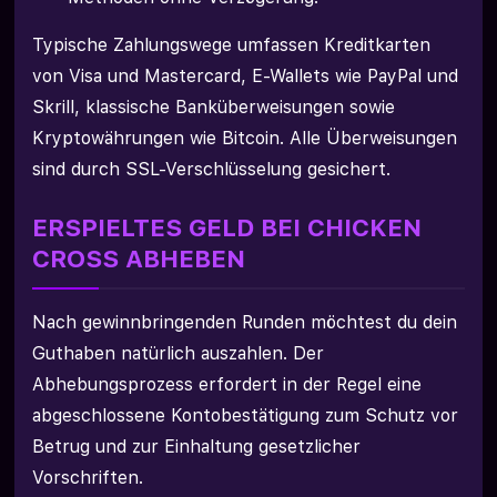
Typische Zahlungswege umfassen Kreditkarten
von Visa und Mastercard, E-Wallets wie PayPal und
Skrill, klassische Banküberweisungen sowie
Kryptowährungen wie Bitcoin. Alle Überweisungen
sind durch SSL-Verschlüsselung gesichert.
ERSPIELTES GELD BEI CHICKEN
CROSS ABHEBEN
Nach gewinnbringenden Runden möchtest du dein
Guthaben natürlich auszahlen. Der
Abhebungsprozess erfordert in der Regel eine
abgeschlossene Kontobestätigung zum Schutz vor
Betrug und zur Einhaltung gesetzlicher
Vorschriften.