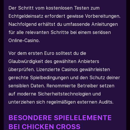
Der Schritt vom kostenlosen Testen zum
Echtgeldeinsatz erfordert gewisse Vorbereitungen.
Nachfolgend erhältst du umfassende Anleitungen
für alle relevanten Schritte bei einem seriösen
Online-Casino.
Vor dem ersten Euro solltest du die
Glaubwürdigkeit des gewählten Anbieters
überprüfen. Lizenzierte Casinos gewährleisten
gerechte Spielbedingungen und den Schutz deiner
sensiblen Daten. Renommierte Betreiber setzen
auf moderne Sicherheitstechnologien und
unterziehen sich regelmäßigen externen Audits.
BESONDERE SPIELELEMENTE
BEI CHICKEN CROSS