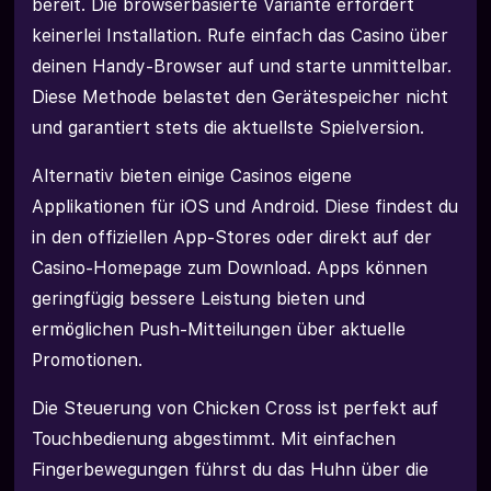
bereit. Die browserbasierte Variante erfordert
keinerlei Installation. Rufe einfach das Casino über
deinen Handy-Browser auf und starte unmittelbar.
Diese Methode belastet den Gerätespeicher nicht
und garantiert stets die aktuellste Spielversion.
Alternativ bieten einige Casinos eigene
Applikationen für iOS und Android. Diese findest du
in den offiziellen App-Stores oder direkt auf der
Casino-Homepage zum Download. Apps können
geringfügig bessere Leistung bieten und
ermöglichen Push-Mitteilungen über aktuelle
Promotionen.
Die Steuerung von Chicken Cross ist perfekt auf
Touchbedienung abgestimmt. Mit einfachen
Fingerbewegungen führst du das Huhn über die