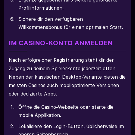
Profilinformationen.
Sichere dir den verfügbaren
Willkommensbonus für einen optimalen Start.
IM CASINO-KONTO ANMELDEN
Nach erfolgreicher Registrierung steht dir der
Zugang zu deinem Spielerkonto jederzeit offen.
Neben der klassischen Desktop-Variante bieten die
meisten Casinos auch mobiloptimierte Versionen
oder dedizierte Apps.
Öffne die Casino-Webseite oder starte die
mobile Applikation.
Lokalisiere den Login-Button, üblicherweise im
oberen Seitenbereich.